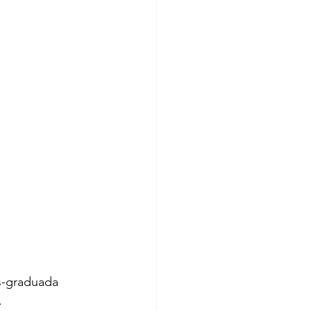
s-graduada 
.