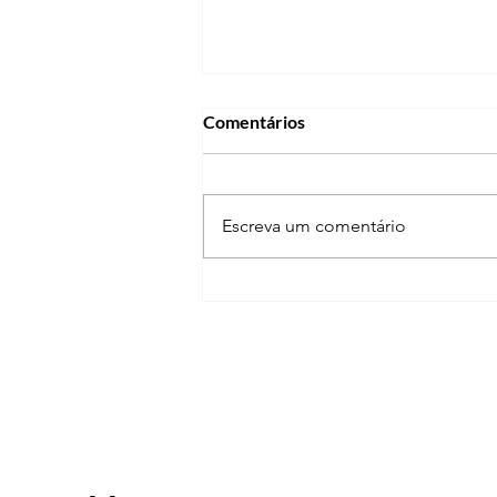
Comentários
Escreva um comentário
Segundo Semestre:um novo
começo para aprender com
alegria!!!