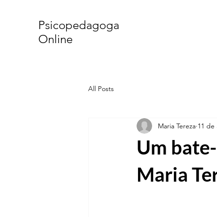
Psicopedagoga
Online
All Posts
Maria Tereza
11 de 
Um bate-
Maria Te