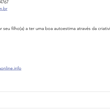
 4767
m.br
 seu filho(a) a ter uma boa autoestima através da criativ
nline.info