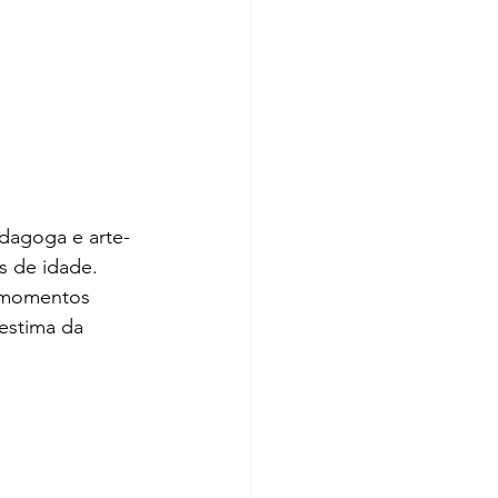
dagoga e arte-
os de idade.
m momentos 
estima da 