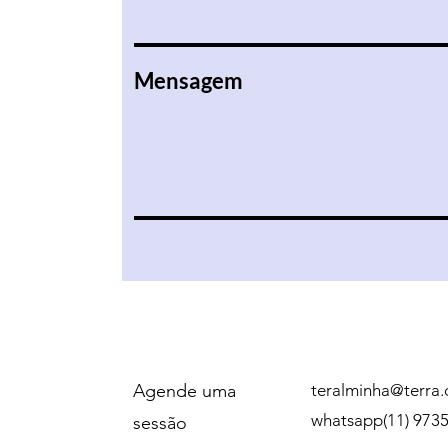
Mensagem
Agende uma
teralminha@terra.
whatsapp(11) 973
sessão