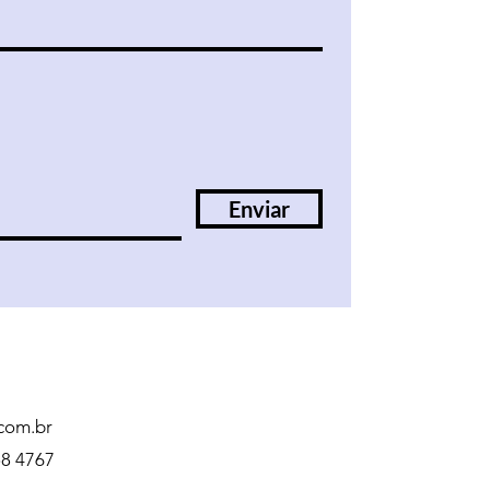
Enviar
com.br
58 4767