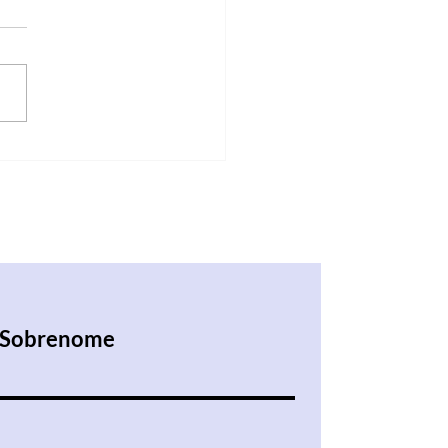
nstagram para
lementar esse blog
Sobrenome