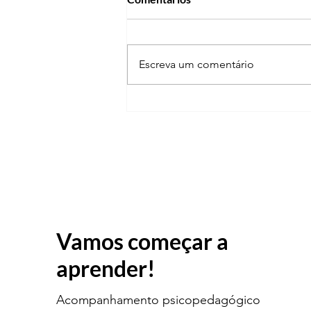
Escreva um comentário
Segundo Semestre:um novo
começo para aprender com
alegria!!!
Vamos começar a
aprender!
Acompanhamento psicopedagógico