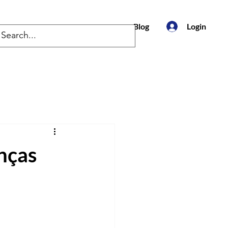
to
Blog
Login
anças