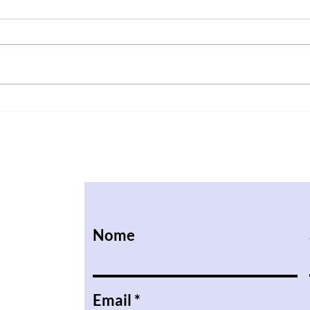
Férias aprendendo com
Um i
diversão!!!
comp
Nome
Email