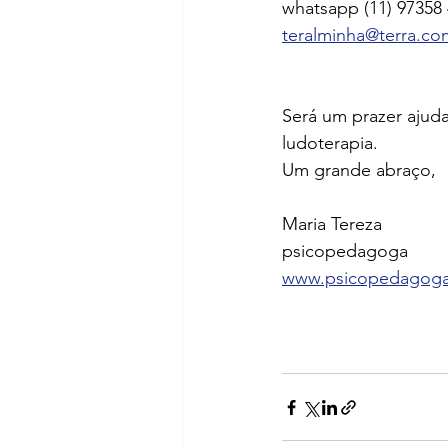
whatsapp (11) 97358
teralminha@terra.co
Será um prazer ajudar
ludoterapia.
Um grande abraço, 
Maria Tereza
psicopedagoga
www.psicopedagogao