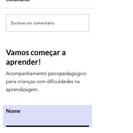
Escreva um comentário
Férias aprendendo com
Um instagram pa
diversão!!!
complementar es
Vamos começar a
aprender!
Acompanhamento psicopedagógico
para crianças com dificuldades na
aprendizagem.
Nome